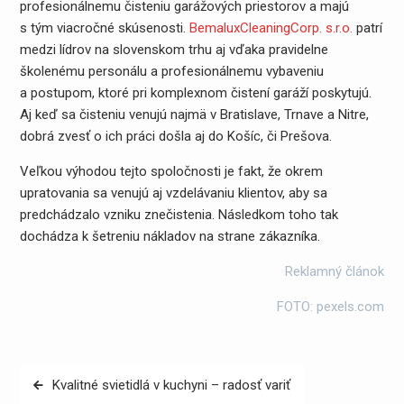
profesionálnemu čisteniu garážových priestorov a majú
s tým viacročné skúsenosti.
BemaluxCleaningCorp. s.r.o.
patrí
medzi lídrov na slovenskom trhu aj vďaka pravidelne
školenému personálu a profesionálnemu vybaveniu
a postupom, ktoré pri komplexnom čistení garáží poskytujú.
Aj keď sa čisteniu venujú najmä v Bratislave, Trnave a Nitre,
dobrá zvesť o ich práci došla aj do Košíc, či Prešova.
Veľkou výhodou tejto spoločnosti je fakt, že okrem
upratovania sa venujú aj vzdelávaniu klientov, aby sa
predchádzalo vzniku znečistenia. Následkom toho tak
dochádza k šetreniu nákladov na strane zákazníka.
Reklamný článok
FOTO: pexels.com
Navigácia
Kvalitné svietidlá v kuchyni – radosť variť