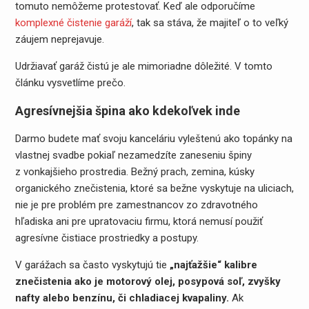
tomuto nemôžeme protestovať. Keď ale odporučíme
komplexné čistenie garáží
, tak sa stáva, že majiteľ o to veľký
záujem neprejavuje.
Udržiavať garáž čistú je ale mimoriadne dôležité. V tomto
článku vysvetlíme prečo.
Agresívnejšia špina ako kdekoľvek inde
Darmo budete mať svoju kanceláriu vyleštenú ako topánky na
vlastnej svadbe pokiaľ nezamedzíte zaneseniu špiny
z vonkajšieho prostredia. Bežný prach, zemina, kúsky
organického znečistenia, ktoré sa bežne vyskytuje na uliciach,
nie je pre problém pre zamestnancov zo zdravotného
hľadiska ani pre upratovaciu firmu, ktorá nemusí použiť
agresívne čistiace prostriedky a postupy.
V garážach sa často vyskytujú tie
„najťažšie“ kalibre
znečistenia ako je motorový olej, posypová soľ, zvyšky
nafty alebo benzínu, či chladiacej kvapaliny.
Ak