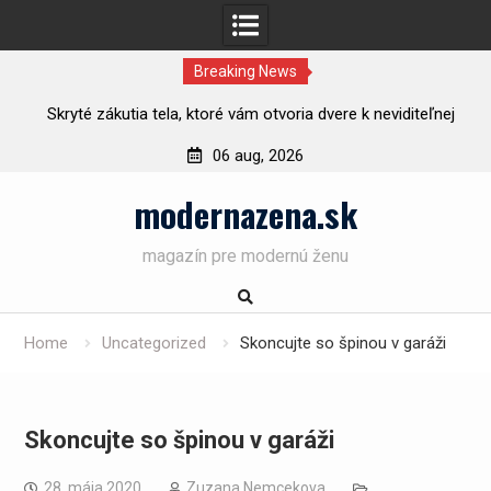
Breaking News
ý
Skryté zákutia tela, ktoré vám otvoria dvere k neviditeľnej
rozkoši
06 aug, 2026
Skip
modernazena.sk
to
content
magazín pre modernú ženu
Home
Uncategorized
Skoncujte so špinou v garáži
Skoncujte so špinou v garáži
28. mája 2020
Zuzana Nemcekova