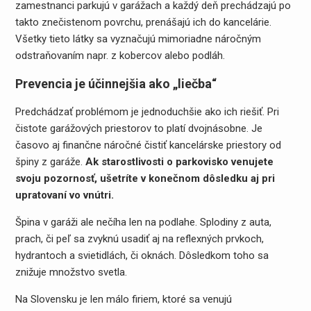
zamestnanci parkujú v garážach a každý deň prechádzajú po
takto znečistenom povrchu, prenášajú ich do kancelárie.
Všetky tieto látky sa vyznačujú mimoriadne náročným
odstraňovaním napr. z kobercov alebo podláh.
Prevencia je účinnejšia ako „liečba“
Predchádzať problémom je jednoduchšie ako ich riešiť. Pri
čistote garážových priestorov to platí dvojnásobne. Je
časovo aj finančne náročné čistiť kancelárske priestory od
špiny z garáže.
Ak starostlivosti o parkovisko venujete
svoju pozornosť, ušetríte v konečnom dôsledku aj pri
upratovaní vo vnútri.
Špina v garáži ale nečíha len na podlahe. Splodiny z auta,
prach, či peľ sa zvyknú usadiť aj na reflexných prvkoch,
hydrantoch a svietidlách, či oknách. Dôsledkom toho sa
znižuje množstvo svetla.
Na Slovensku je len málo firiem, ktoré sa venujú