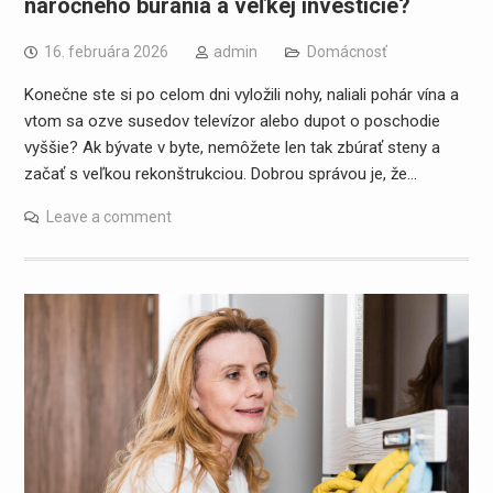
náročného búrania a veľkej investície?
16. februára 2026
admin
Domácnosť
Konečne ste si po celom dni vyložili nohy, naliali pohár vína a
vtom sa ozve susedov televízor alebo dupot o poschodie
vyššie? Ak bývate v byte, nemôžete len tak zbúrať steny a
začať s veľkou rekonštrukciou. Dobrou správou je, že…
Leave a comment