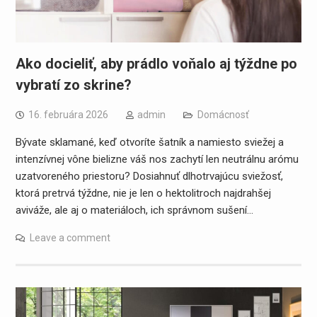
Ako docieliť, aby prádlo voňalo aj týždne po
vybratí zo skrine?
16. februára 2026
admin
Domácnosť
Bývate sklamané, keď otvoríte šatník a namiesto sviežej a
intenzívnej vône bielizne váš nos zachytí len neutrálnu arómu
uzatvoreného priestoru? Dosiahnuť dlhotrvajúcu sviežosť,
ktorá pretrvá týždne, nie je len o hektolitroch najdrahšej
aviváže, ale aj o materiáloch, ich správnom sušení…
Leave a comment