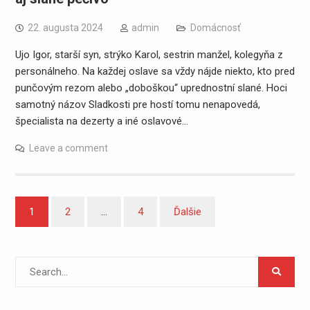
22. augusta 2024
admin
Domácnosť
Ujo Igor, starší syn, strýko Karol, sestrin manžel, kolegyňa z
personálneho. Na každej oslave sa vždy nájde niekto, kto pred
punčovým rezom alebo „doboškou“ uprednostní slané. Hoci
samotný názov Sladkosti pre hostí tomu nenapovedá,
špecialista na dezerty a iné oslavové…
Leave a comment
Navigácia
1
2
…
4
Ďalšie
v
článkoch
Search
for: