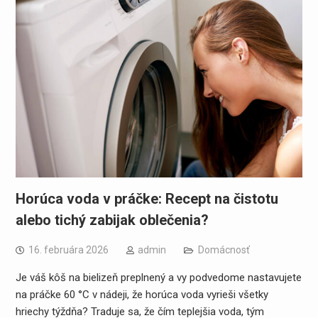
Horúca voda v práčke: Recept na čistotu
alebo tichý zabijak oblečenia?
16. februára 2026
admin
Domácnosť
Je váš kôš na bielizeň preplnený a vy podvedome nastavujete
na práčke 60 °C v nádeji, že horúca voda vyrieši všetky
hriechy týždňa? Traduje sa, že čím teplejšia voda, tým